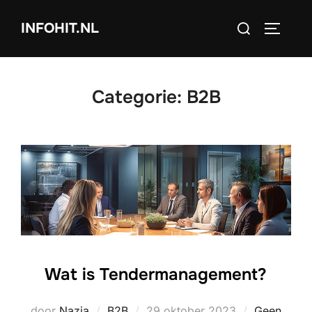
Ga
Zoek
INFOHIT.NL
naar
TOGGLE
naar:
de
inhoud
Categorie:
B2B
Wat is Tendermanagement?
Geplaatst
door
Nazia
B2B
29 oktober 2023
Geen