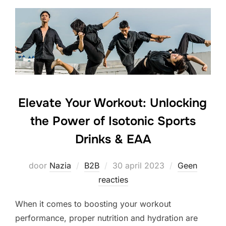
Elevate Your Workout: Unlocking
the Power of Isotonic Sports
Drinks & EAA
Geplaatst
door
Nazia
B2B
30 april 2023
Geen
op
reacties
When it comes to boosting your workout
performance, proper nutrition and hydration are