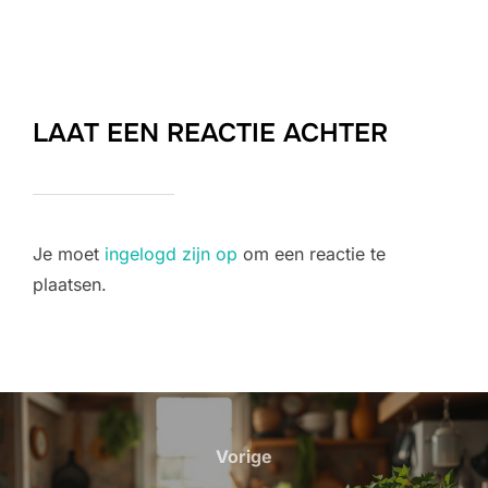
LAAT EEN REACTIE ACHTER
Je moet
ingelogd zijn op
om een reactie te
plaatsen.
Bericht
navigatie
Vorige
Vorige