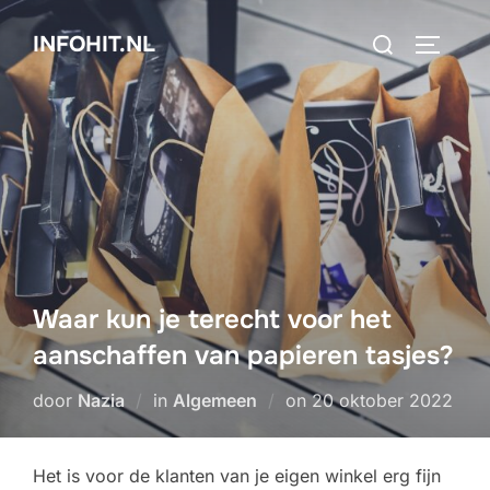
Ga
Zoek
INFOHIT.NL
naar
TOGGLE
naar:
de
inhoud
Waar kun je terecht voor het
aanschaffen van papieren tasjes?
Geplaatst
door
Nazia
in
Algemeen
on
20 oktober 2022
op
Het is voor de klanten van je eigen winkel erg fijn