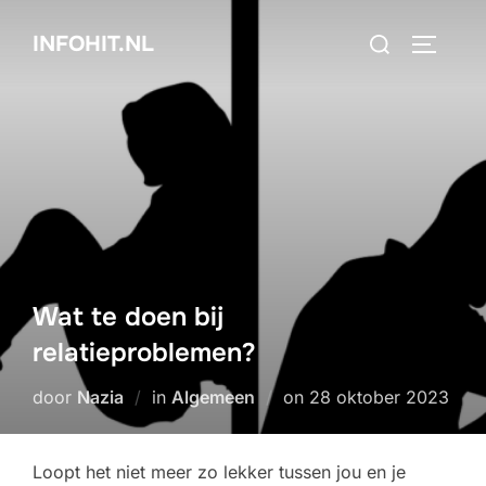
Ga
Zoek
INFOHIT.NL
naar
TOGGLE
naar:
de
inhoud
Wat te doen bij
relatieproblemen?
Geplaatst
door
Nazia
in
Algemeen
on
28 oktober 2023
op
Loopt het niet meer zo lekker tussen jou en je