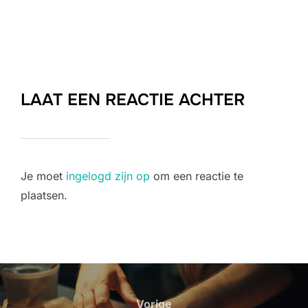
LAAT EEN REACTIE ACHTER
Je moet
ingelogd zijn op
om een reactie te
plaatsen.
Bericht
navigatie
Vorige
Vorige