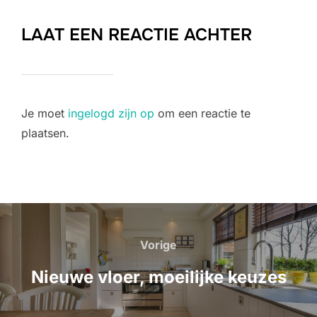
LAAT EEN REACTIE ACHTER
Je moet
ingelogd zijn op
om een reactie te
plaatsen.
Bericht
navigatie
Vorige
Vorige
Nieuwe vloer, moeilijke keuzes