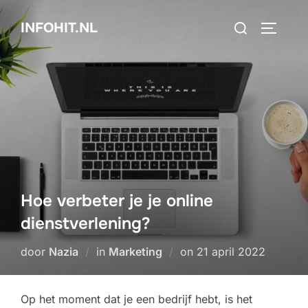
Ga
Zoek
INFOHIT.NL
naar
TOGGLE
naar:
de
inhoud
Hoe verbeter je je online
dienstverlening?
Geplaatst
door
Nazia
in
Marketing
on
21 april 2022
op
Op het moment dat je een bedrijf hebt, is het